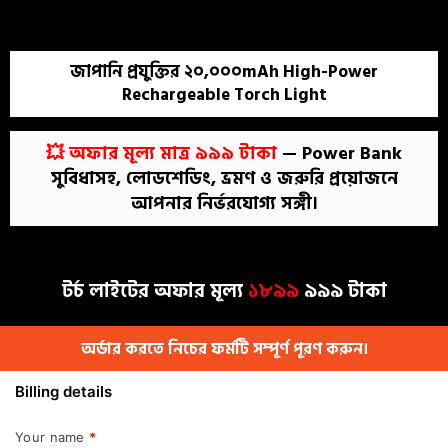
জাপানি প্রযুক্তির ২০,০০০mAh High-Power
Rechargeable Torch Light
💥 অফার মূল্য মাত্র ৯৯৯ টাকা
— Power Bank
সুবিধাসহ, লোডশেডিং, ভ্রমণ ও জরুরি প্রয়োজনে
আপনার নির্ভরযোগ্য সঙ্গী।
টর্চ লাইটের অফার মূল্য
১৮৯৯
৯৯৯ টাকা
অর্ডার করতে নিচের ফর্মটি সম্পূর্ণ পূরণ করুন।
Billing details
Your name
*